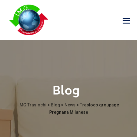
Blog
IMG Traslochi
>
Blog
>
News
>
Trasloco groupage
Pregnana Milanese