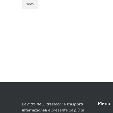
news
Menù
La ditta
IMG, traslochi e trasporti
internazionali
è presente da più di