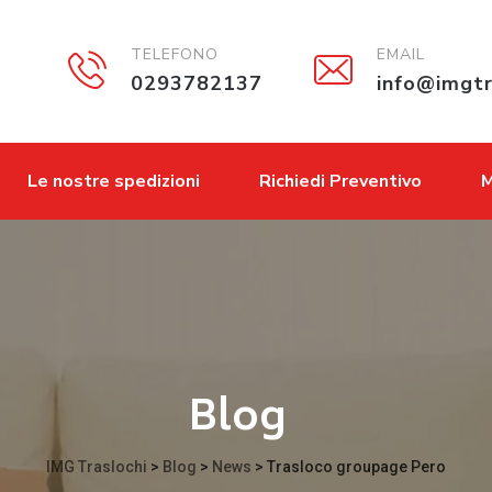
TELEFONO
EMAIL
0293782137
info@imgtr
Le nostre spedizioni
Richiedi Preventivo
M
Blog
IMG Traslochi
>
Blog
>
News
>
Trasloco groupage Pero