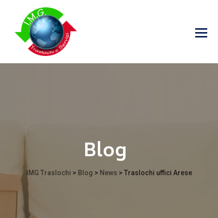
Blog
IMG Traslochi
>
Blog
>
News
>
Traslochi uffici Arese