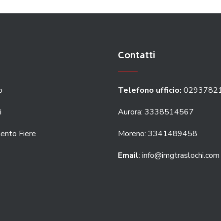
Contatti
o
Telefono ufficio:
0293782
i
Aurora: 3338514567
ento Fiere
Moreno: 3341489458
Email
: info@imgtraslochi.com