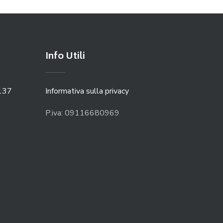
Info Utili
137
Informativa sulla privacy
P.iva: 09116680969