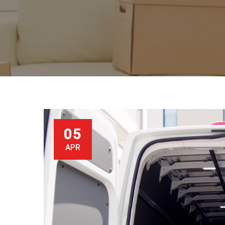
05
APR