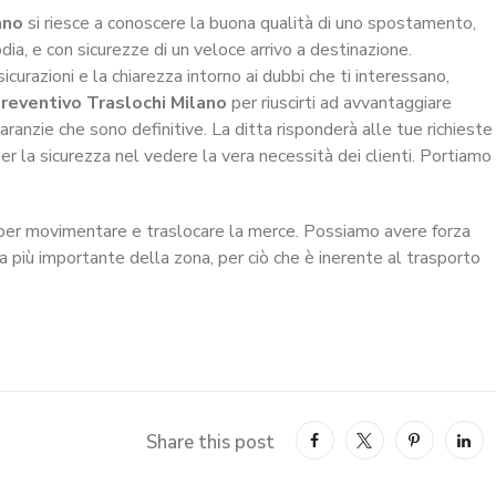
ano
si riesce a conoscere la buona qualità di uno spostamento,
odia, e con sicurezze di un veloce arrivo a destinazione.
icurazioni e la chiarezza intorno ai dubbi che ti interessano,
reventivo Traslochi Milano
per riuscirti ad avvantaggiare
garanzie che sono definitive. La ditta risponderà alle tue richieste
er la sicurezza nel vedere la vera necessità dei clienti. Portiamo
to per movimentare e traslocare la merce. Possiamo avere forza
 più importante della zona, per ciò che è inerente al trasporto
Share this post