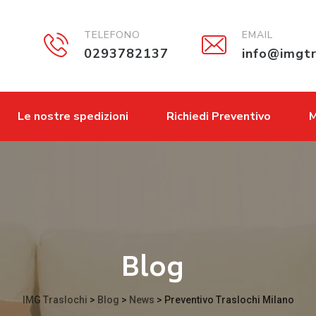
TELEFONO
EMAIL
0293782137
info@imgtr
Le nostre spedizioni
Richiedi Preventivo
M
Blog
IMG Traslochi
>
Blog
>
News
>
Preventivo Traslochi Milano