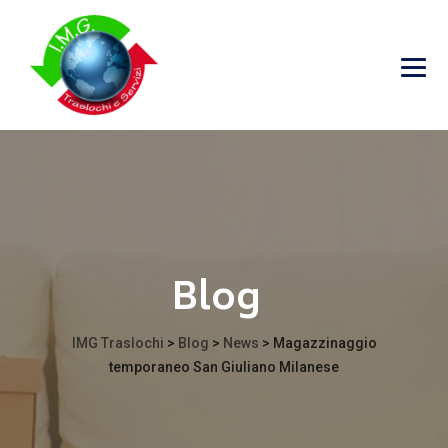
Blog
IMG Traslochi
>
Blog
>
News
>
Magazzinaggio
temporaneo San Giuliano Milanese