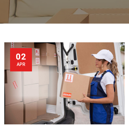
02
APR