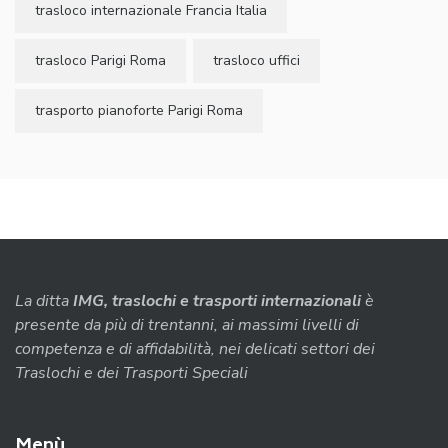
trasloco internazionale Francia Italia
trasloco Parigi Roma
trasloco uffici
trasporto pianoforte Parigi Roma
La ditta
IMG, traslochi e trasporti internazionali
è
presente da più di trentanni, ai massimi livelli di
competenza e di affidabilità, nei delicati settori dei
Traslochi e dei Trasporti Speciali
Menù