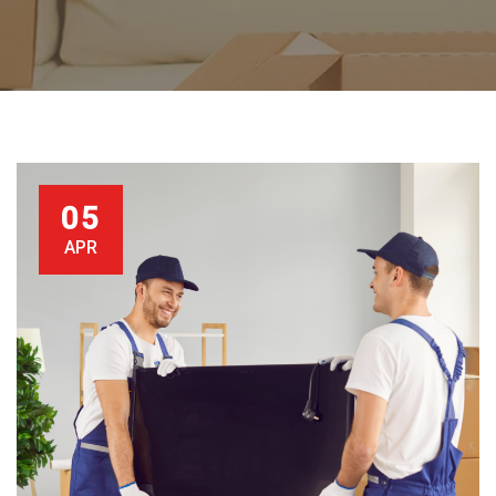
05
APR