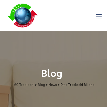
Blog
IMG Traslochi
>
Blog
>
News
>
Ditta Traslochi Milano