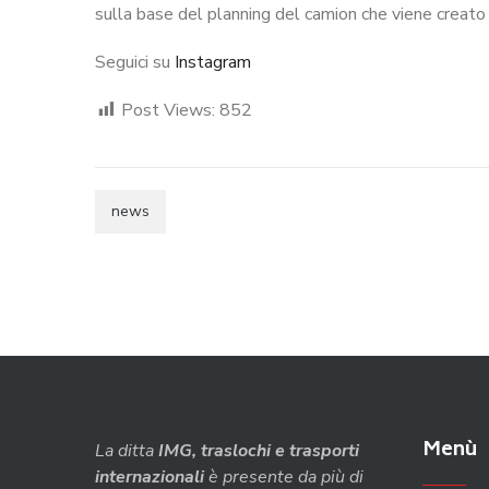
sulla base del planning del camion che viene creato 
Seguici su
Instagram
Post Views:
852
news
Menù
La ditta
IMG, traslochi e trasporti
internazionali
è presente da più di