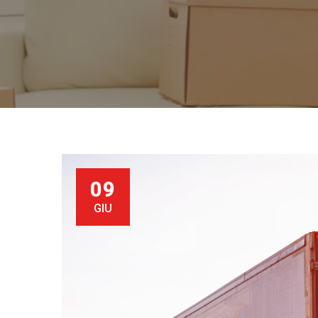
09
GIU