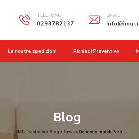
TELEFONO
EMAIL
0293782137
info@imgtr
Le nostre spedizioni
Richiedi Preventivo
M
Blog
IMG Traslochi
>
Blog
>
News
>
Deposito mobili Pero