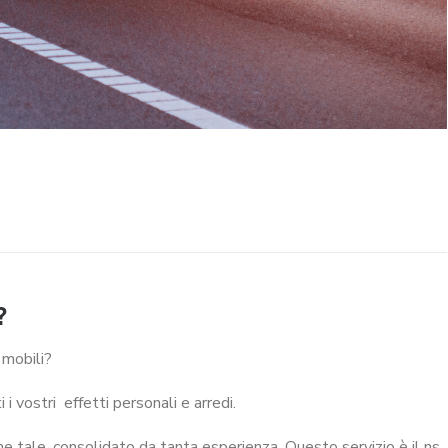
?
 mobili?
 i vostri effetti personali e arredi.
me tale, consolidato da tanta esperienza. Questo servizio è il ns